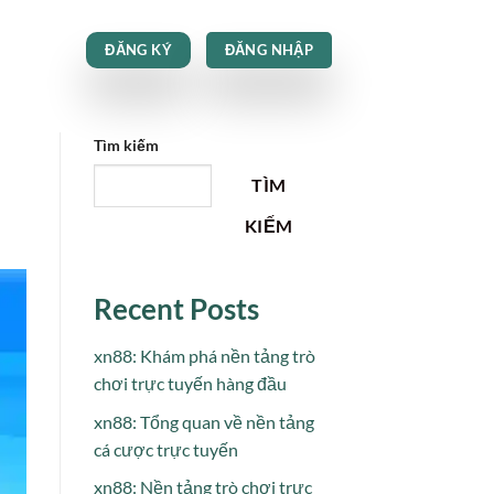
ĐĂNG KÝ
ĐĂNG NHẬP
Tìm kiếm
TÌM
KIẾM
Recent Posts
xn88: Khám phá nền tảng trò
chơi trực tuyến hàng đầu
xn88: Tổng quan về nền tảng
cá cược trực tuyến
xn88: Nền tảng trò chơi trực