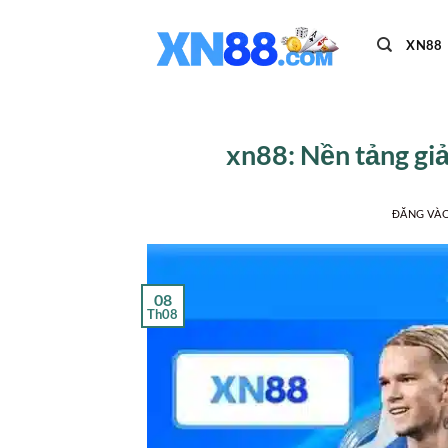
Bỏ
qua
XN88
nội
dung
xn88: Nền tảng giả
ĐĂNG VÀ
08
Th08